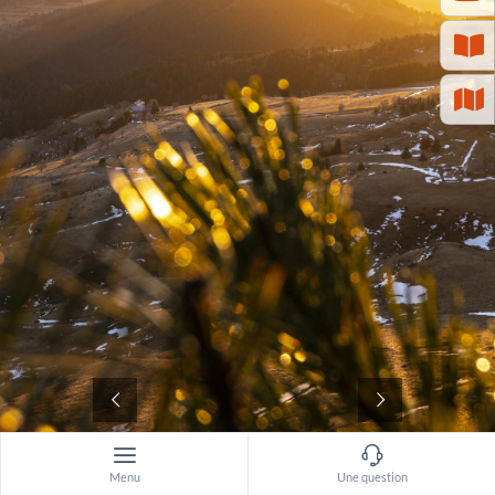
©
Menu
Une question