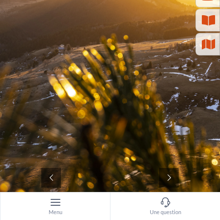
©
Menu
Une question