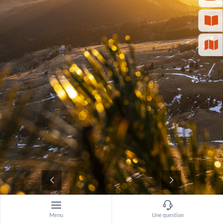
©
Menu
Une question