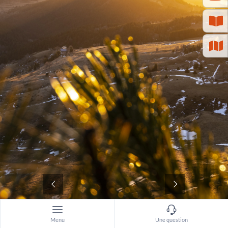
©
Menu
Une question