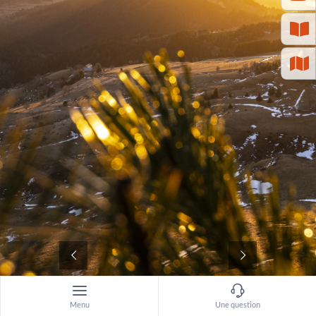
©
Menu
Une question