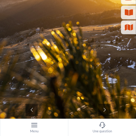
©
Menu
Une question