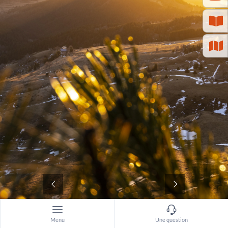
©
Menu
Une question