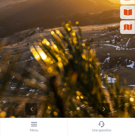
©
Menu
Une question