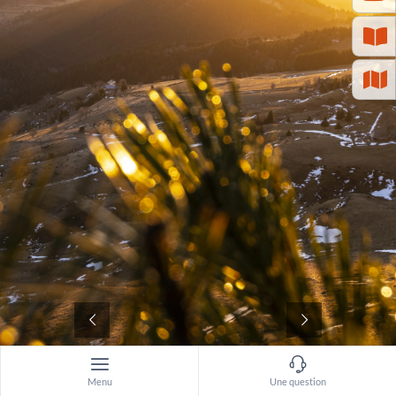
©
Menu
Une question