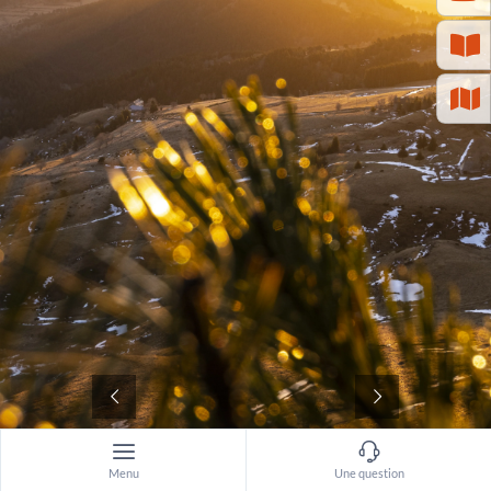
©
Menu
Une question