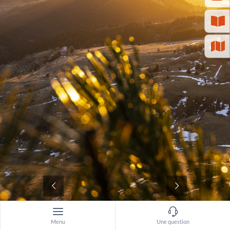
©
Menu
Une question