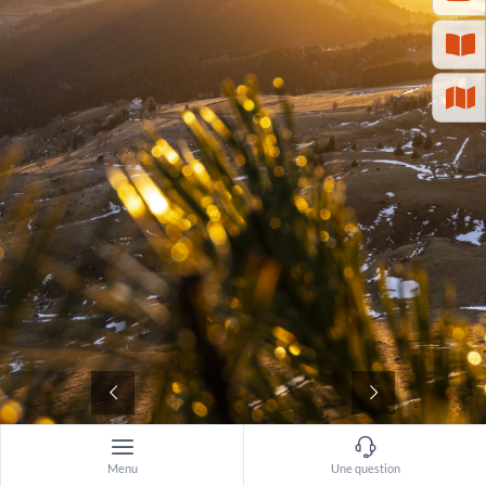
©
Menu
Une question