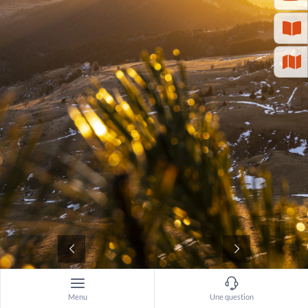
©
Menu
Une question