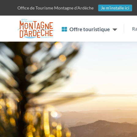
Passer
Office de Tourisme
Montagne d'Ardèche
Je m'installe ici
au
contenu
Offre touristique
Ra