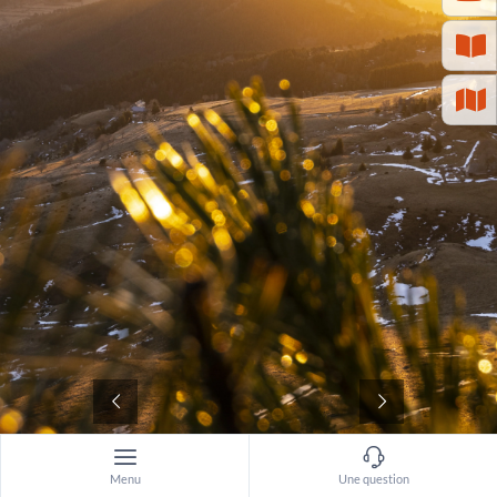
©
Menu
Une question