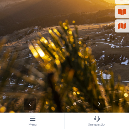
©
Menu
Une question